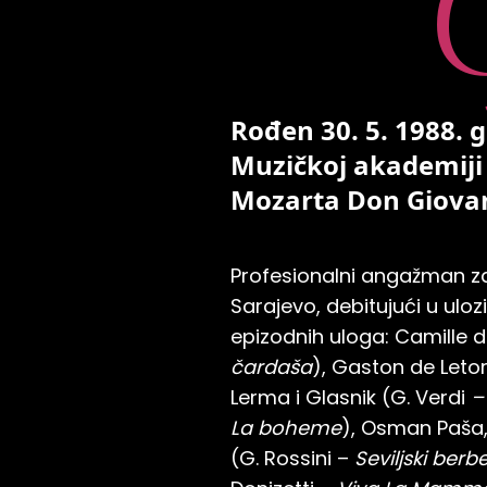
O
Rođen 30. 5. 1988. 
Muzičkoj akademiji 
Mozarta Don Giovan
Profesionalni angažman za
Sarajevo, debitujući u uloz
epizodnih uloga: Camille de
čardaša
), Gaston de Letor
Lerma i Glasnik (G. Verdi
–
La boheme
), Osman Paša, 
(G. Rossini –
Seviljski berb