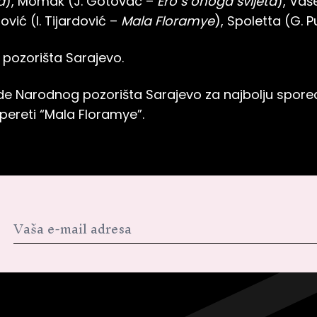
a
), Momak (J. Gotovac –
Ero s onoga svijeta
), Vaš
ović (I. Tijardović –
Mala Floramye
), Spoletta (G. P
 pozorišta Sarajevo.
ade Narodnog pozorišta Sarajevo za najbolju spo
opereti “Mala Floramye”.