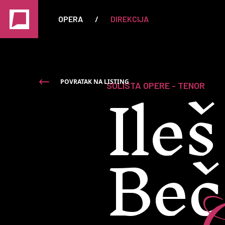
OPERA
/
DIREKCIJA
Ileš
POVRATAK NA LISTING
SOLISTA OPERE - TENOR
Beč