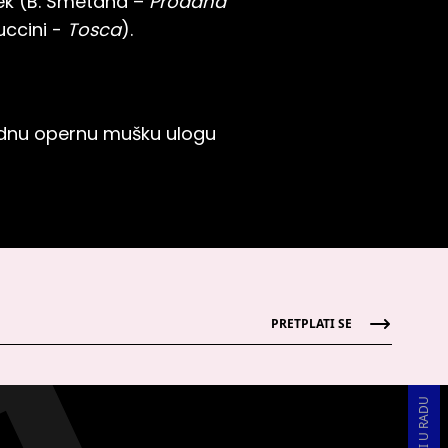
ek (B. Smetana –
Prodana
uccini -
Tosca
).
rednu opernu mušku ulogu
PRETPLATI SE