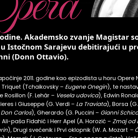
pera
godine. Akademsko zvanje Magistar so
u Istočnom Sarajevu debitirajući u pr
ni (Donn Ottavio).
počinje 2011. godine kao epizodista u horu Opere
i Triquet (Tchaikovsky –
Eugene Onegin
), te nastav
 Rosillon (F. Lehár –
Vesela udovica
), Edwin Ronal
ieres i Giuseppe (G. Verdi –
La Traviata
), Borsa (G.
 Don Carlos
), Gherardo (G. Puccini –
Gianni Schicc
Ali-paša Fidahić i Herr Apel (A. Horozić –
Zmaj od 
erin
), Drugi svećenik i Prvi oklopnik (W. A. Mozart
– 