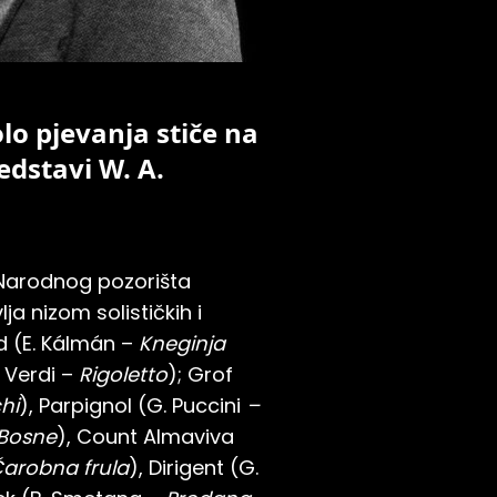
lo pjevanja stiče na
edstavi W. A.
 Narodnog pozorišta
lja nizom solističkih i
d (E. Kálmán –
Kneginja
 Verdi –
Rigoletto
); Grof
hi
), Parpignol (G. Puccini
–
Bosne
), Count Almaviva
Čarobna frula
), Dirigent (G.