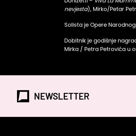
Donizetti –
Viva La Mamm
nevjesta
), Mirko/Petar Petr
Solista je Opere Narodnog
Dobitnik je godišnje nagr
Mirka / Petra Petrovića u 
NEWSLETTER