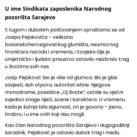
U ime Sindikata zaposlenika Narodnog
pozorišta Sarajevo
S tugom i dubokim poštovanjem opraštamo se od
Josipa Pejakovića – velikana
bosanskohercegovačkog glumišta, neumornog
hroničara naroda i vremena, i čovjeka čije je
umjetničko i ljudsko prisustvo ostavilo neizbrisiv trag
u životima svih nas.
Josip Pejaković bio je više od glumca. Bio je glas
savjesti, duh otpora, autoritet istine. Njegove
monodrame, posebice „Oj živote“, ostale su vječni
svjedoci snage riječi, scene i karaktera. U vremenu
kada je šutnja bila sigurnost, on je govorio – jasno,
hrabro, i u ime onih koji nisu mogli.
Kao član Narodnog pozorišta Sarajevo i dugogodišnji
saradnik, Pejaković je ostavio dubok trag i među