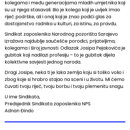
kolegama i među generacijama mladih umjetnika koji
su uz njega stasavali. Bio je kolega koji je uvijek imao
riječ podrške, ali i onaj koji je znao podići glas za
dostojanstvo radnika u kulturi, za istinu, za pravdu.
Sindikat zaposlenika Narodnog pozorišta Sarajevo
izražava najdublje saučešće porodici, prijateljima,
kolegama i široj javnosti. Odlazak Josipa Pejakovića je
gubitak koji nadilazi profesiju – to je gubitak dijela
kolektivne savjesti jednog naroda.
Dragi Josipe, neka ti je laka zemlja koju si toliko volio i
zbog koje si hrabro stajao na sceni i u životu. Mi ćemo
čuvati tvoju riječ, tvoju borbu i tvoju plemenitu snagu.
U ime Sindikata,
Predsjednik Sindikata zaposlenika NPS
Adnan Đindo