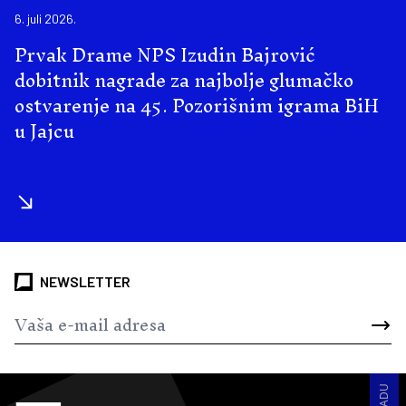
6. juli 2026.
Prvak Drame NPS Izudin Bajrović
dobitnik nagrade za najbolje glumačko
ostvarenje na 45. Pozorišnim igrama BiH
u Jajcu
NEWSLETTER